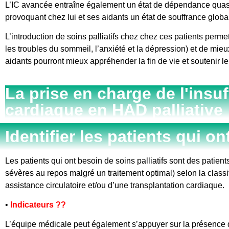
L’IC avancée entraîne également un état de dépendance quasi c
provoquant chez lui et ses aidants un état de souffrance globa
L’introduction de soins palliatifs chez chez ces patients perm
les troubles du sommeil, l’anxiété et la dépression) et de mie
aidants pourront mieux appréhender la fin de vie et soutenir l
La prise en charge de l'insu
cardiaque en HAD palliative
Identifier les patients qui on
Les patients qui ont besoin de soins palliatifs sont des patient
sévères au repos malgré un traitement optimal) selon la classi
assistance circulatoire et/ou d’une transplantation cardiaque.
•
Indicateurs ??
L’équipe médicale peut également s’appuyer sur la présence