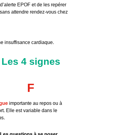
s d’alerte EPOF et de les repérer
re sans attendre rendez-vous chez
ne insuffisance cardiaque.
- Les 4 signes
F
igue
importante au repos ou à
fort. Elle est variable dans le
ps.
Les questions à se poser