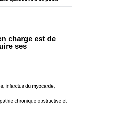
en charge est de
uire ses
es, infarctus du myocarde,
athie chronique obstructive et