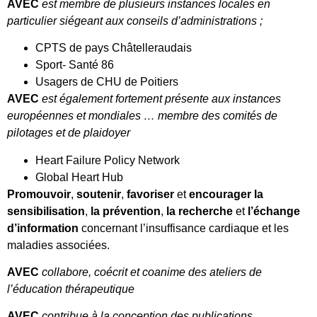
AVEC
est membre de plusieurs instances locales en
particulier siégeant aux conseils d’administrations ;
CPTS de pays Châtelleraudais
Sport- Santé 86
Usagers de CHU de Poitiers
AVEC
est également fortement présente aux instances
européennes et mondiales … membre des comités de
pilotages et de plaidoyer
Heart Failure Policy Network
Global Heart Hub
Promouvoir
,
soutenir
,
favoriser
et
encourager
la
sensibilisation
,
la prévention
,
la recherche
et
l’échange
d’information
concernant l’insuffisance cardiaque et les
maladies associées.
AVEC
collabore, coécrit et coanime des ateliers de
l’éducation thérapeutique
AVEC
contribue à la conception des publications,